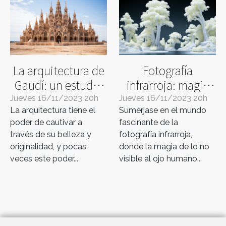
La arquitectura de
Fotografía
Gaudí: un estudio
infrarroja: magia
en fotos
oculta en la luz
Jueves 16/11/2023 20h
Jueves 16/11/2023 20h
La arquitectura tiene el
Sumérjase en el mundo
poder de cautivar a
fascinante de la
través de su belleza y
fotografía infrarroja,
originalidad, y pocas
donde la magia de lo no
veces este poder...
visible al ojo humano...