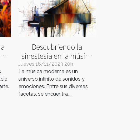
 a
Descubriendo la
ad
sinestesia en la música
moderna
Jueves 16/11/2023 20h
s
La música moderna es un
acio
universo infinito de sonidos y
arte.
emociones. Entre sus diversas
facetas, se encuentra...