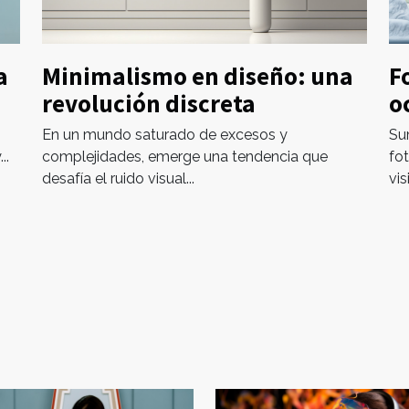
a
Minimalismo en diseño: una
F
revolución discreta
o
En un mundo saturado de excesos y
Su
..
complejidades, emerge una tendencia que
fot
desafía el ruido visual...
vis