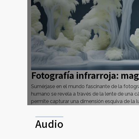
Fotografía infrarroja: mag
Sumérjase en el mundo fascinante de la fotografí
humano se revela a través de la lente de una c
permite capturar una dimensión esquiva de la lu
Audio