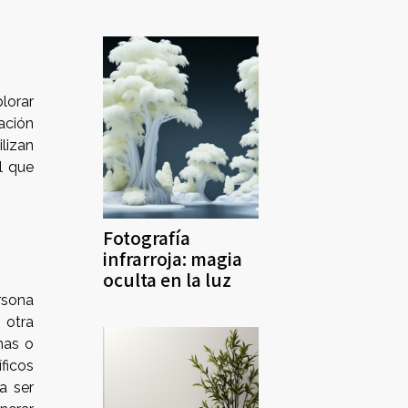
plorar
ación
lizan
l que
Fotografía
infrarroja: magia
oculta en la luz
rsona
 otra
mas o
ficos
a ser