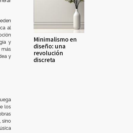
nerar
ueden
ca al
pción
Minimalismo en
gía y
diseño: una
o más
revolución
dea y
discreta
juega
e los
obras
 sino
úsica