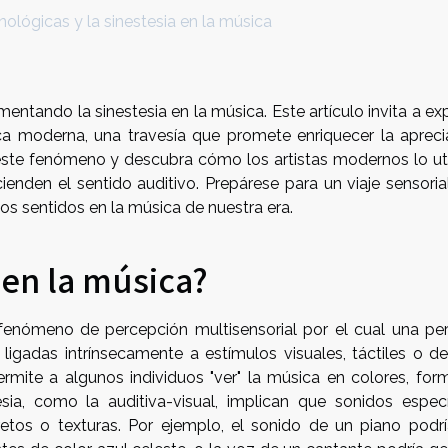
ológicas y la sinestesia en la música
mentando la sinestesia en la música. Este artículo invita a ex
ca moderna, una travesía que promete enriquecer la apreci
ste fenómeno y descubra cómo los artistas modernos lo uti
ienden el sentido auditivo. Prepárese para un viaje sensoria
los sentidos en la música de nuestra era.
 en la música?
 fenómeno de percepción multisensorial por el cual una pe
ligadas intrínsecamente a estímulos visuales, táctiles o de
ermite a algunos individuos "ver" la música en colores, for
sia, como la auditiva-visual, implican que sonidos especí
etos o texturas. Por ejemplo, el sonido de un piano podrí