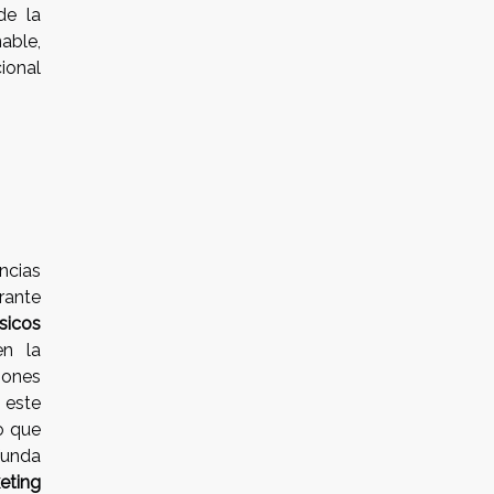
de la
able,
ional
ncias
rante
sicos
en la
iones
 este
o que
funda
eting