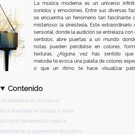
La música moderna es un universo infini
sonidos y emociones. Entre sus diversas fac
se encuentra un fenómeno tan fascinante
misterioso: la sinestesia. Este extraordinario
sensorial, donde la audición se entrelaza con
sentidos, abre puertas a un mundo dond
notas pueden percibirse en colores, for
texturas. ¿Alguna vez has sentido qu
melodía te evoca una paleta de colores espec
o que un ritmo te hace visualizar pat
Contenido
 la sinestesia en la música?
e la sinestesia en artistas y obras
sia como herramienta creativa
inestesia en la experiencia del público