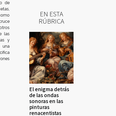
to de
etas,
EN ESTA
 como
RÚBRICA
 cruce
 otros
e las
mas y
e una
ífica
rones
El enigma detrás
de las ondas
sonoras en las
pinturas
renacentistas