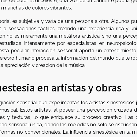
tes de color azul celeste, o la voz de un cantante podría ge
en manchas de colores vibrantes.
nsorial es subjetiva y varía de una persona a otra. Algunos p
 o sensaciones táctiles, creando una experiencia rica y úni
ión no es meramente una metáfora artística, sino una perce
estudiada intensamente por especialistas en neuropsicolo
esta peculiar interacción sensorial aporta un entendimient
cerebro humano procesa la información del mundo que le ro
a apreciación y creación de la música.
nestesia en artistas y obras
ración sensorial que experimentan los artistas sinestésicos 
usical. Estos artistas, al poseer una percepción cruzada d
es y texturas, lo que enriquece su proceso creativo. Las 
idad sensorial única, donde las melodías no solo se escuchan,
 formas no convencionales. La influencia sinestésica en la m