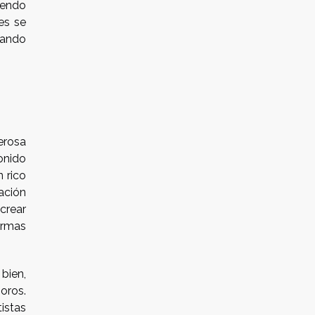
iendo
es se
tando
erosa
onido
 rico
ación
crear
formas
 bien,
oros.
tistas