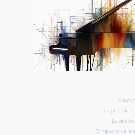
¿Qué es
La presencia d
La sineste
El impacto de la s