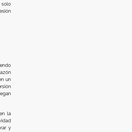
 solo
esión
iendo
razón
en un
rsión
uegan
en la
vidad
rar y